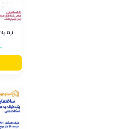
آرتا پل
00