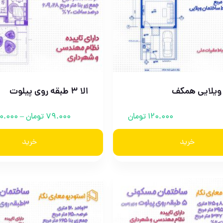
ویلایی همکف
الا 3 طبقه روی پیلوت
120.000
تومان
79.000
تومان
–
0.000
خرید
خرید