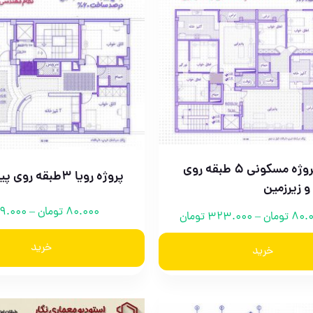
بارلی پروژه مسکونی ۵ طبقه روی
پروژه رویا ۳طبقه روی پیلوت
و زیرزمین
80.000
تومان
–
9.000
80.
تومان
–
323.000
تومان
خرید
خرید