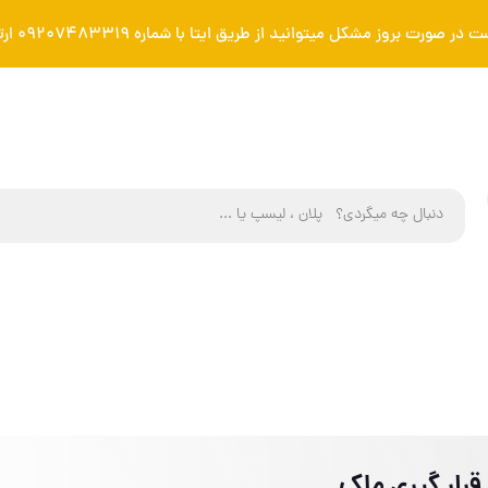
ل میتوانید از طریق ایتا با شماره 09207483319 ارتباط بر قرار کنید
قرار گیری ملک