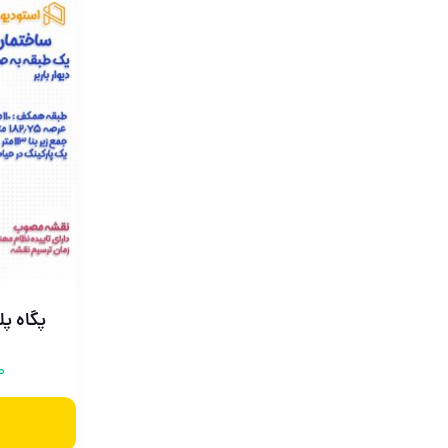
پگاه پ
0