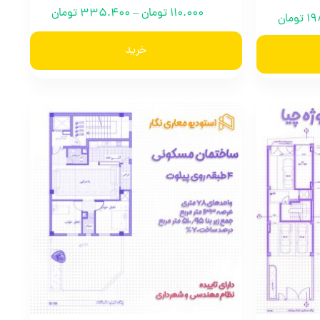
110.000
تومان
–
335.400
تومان
19
تومان
خرید