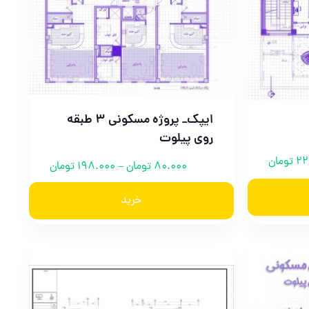
ایپک_ پروژه مسکونی 3 طبقه
روی پیلوت
22
تومان
80.000
تومان
–
198.000
تومان
خرید