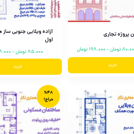
آزاده ویلایی جنوبی ساز
ان پروژه تجاری
اول
80.0
تومان
–
198.000
تومان
85.000
تومان
–
8.000
خرید
خرید
%48
حراج!