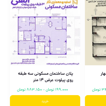
ار
پلان ساختمان مسکونی سه طبقه
روی پیلوت عرض 14 متر
34
تومان
199.000
تومان
–
883.150
تومان
خرید