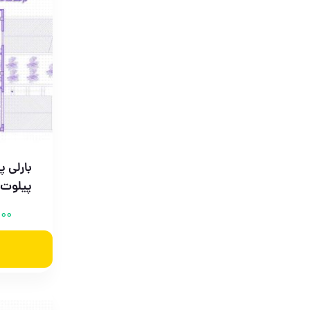
پیلوت 
000