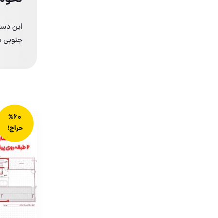
فروشگاه
این دست
پرداخت
جنوبی س
سبد خرید
سیاست مرجوعی و عودت
افزونه ها
پلان های ویلایی
%60
پلان های آپارتمانی
حراج!