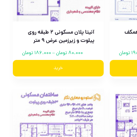
 همکف
آنیتا پلان مسکونی 2 طبقه روی
پیلوت و زیرزمین عرض 9 متر
19
تومان
80.000
تومان
–
186.000
تومان
خرید